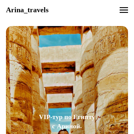
Arina_travels
VIP-тур по Египту
с Ариной
.