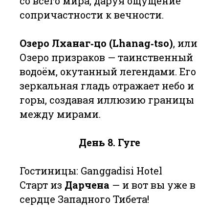
со всего мира, даруя ощущение
сопричастности к вечности.
Озеро Лханаг‑цо (Lhanag‑tso)
, или
Озеро призраков — таинственный
водоём, окутанный легендами. Его
зеркальная гладь отражает небо и
горы, создавая иллюзию границы
между мирами.
День 8. Гуге
Гостиницы: Ganggadisi Hotel
Старт из
Дарчена
— и вот вы уже в
сердце Западного Тибета!