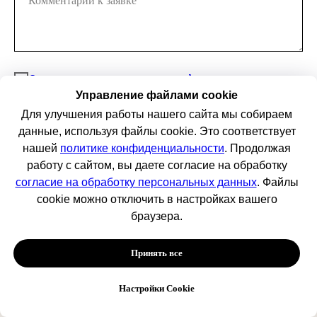
Комментарий к заявке
Согласен на получение информации о новых
турах и специальных предложений
Управление файлами cookie
Для улучшения работы нашего сайта мы собираем
данные, используя файлы cookie. Это соответствует
Отправить заявку
нашей
политике конфиденциальности
. Продолжая
работу с сайтом, вы даете согласие на обработку
согласие на обработку персональных данных
. Файлы
cookie можно отключить в настройках вашего
Нажимая на кнопку "Отправить", вы
браузера.
подтверждаете
согласие на обработку
персональных данных
в соответствии с
политикой конфиденциальности
Принять все
Настройки Cookie