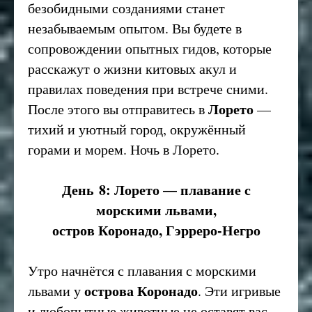
безобидными созданиями станет
незабываемым опытом. Вы будете в
сопровождении опытных гидов, которые
расскажут о жизни китовых акул и
правилах поведения при встрече сними.
Лорето
После этого вы отправитесь в
—
тихий и уютный город, окружённый
горами и морем. Ночь в Лорето.
День 8: Лорето — плавание с
морскими львами,
остров Коронадо, Гэрреро-Негро
Утро начнётся с плавания с морскими
острова Коронадо
львами у
. Эти игривые
и любопытные животные не оставят вас