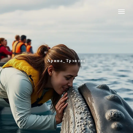
Aрина_Трэвэлс