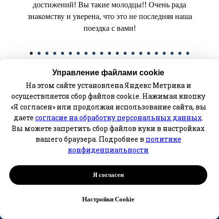
достижений! Вы такие молодцы!! Очень рада
знакомству и уверена, что это не последняя наша
поездка с вами!
Управление файлами cookie
На этом сайте установлена Яндекс Метрика и
Оставить свой отзыв
осуществляется сбор файлов cookie. Нажимая кнопку
«Я согласен» или продолжая использование сайта, вы
даете
согласие на обработку персональных данных
.
Вся информация на сайте несет
информационно
-
Вы можете запретить сбор файлов куки в настройках
ознакомительный характер и не является публичной
вашего браузера. Подробнее в
политике
офертой.
конфиденциальности
©2023 by ArinaTravels
Я согласен
ИП Чехов Сослан Анатольевич
Настройки Cookie
ОГРНИП 321151300012596
ИНН 150407498289